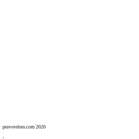
pravovdom.com 2020
Scroll
Навигация
‹