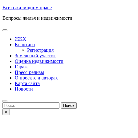
Skip
Все о жилищном праве
to
Вопросы жилья и недвижимости
content
Open
Button
ЖКХ
Квартира
Регистрация
Земельный участок
Оценка недвижимости
Гараж
Пресс-релизы
О проекте и авторах
Карта сайта
Новости
Close
Button
Search
for:
×