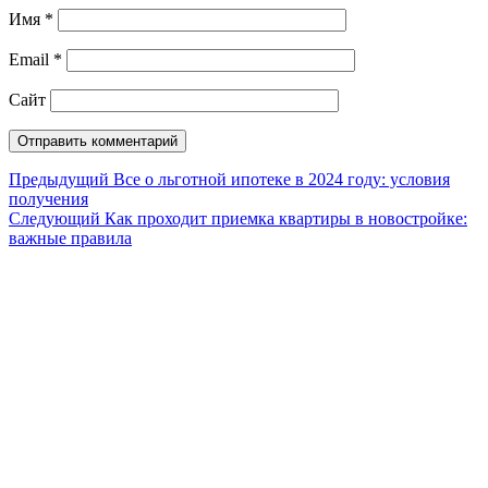
Имя
*
Email
*
Сайт
Навигация
Предыдущий
Предыдущий
Все о льготной ипотеке в 2024 году: условия
получения
по
Следующий
Следующий
Как проходит приемка квартиры в новостройке:
записям
важные правила