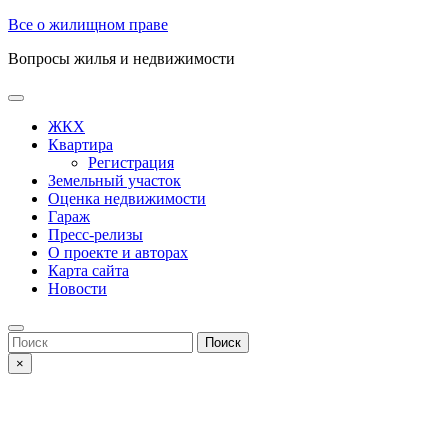
Skip
Все о жилищном праве
to
Вопросы жилья и недвижимости
content
Open
Button
ЖКХ
Квартира
Регистрация
Земельный участок
Оценка недвижимости
Гараж
Пресс-релизы
О проекте и авторах
Карта сайта
Новости
Close
Button
Search
for:
×