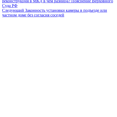
реконструкция в МКД в чем разница? Пояснение Верховного
по
Суда РФ
записям
Следующий
Следующий
Законность установки камеры в подъезде или
частном доме без согласия соседей