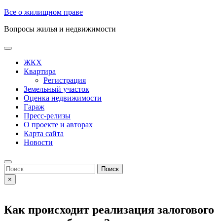
Skip
Все о жилищном праве
to
Вопросы жилья и недвижимости
content
Open
Button
ЖКХ
Квартира
Регистрация
Земельный участок
Оценка недвижимости
Гараж
Пресс-релизы
О проекте и авторах
Карта сайта
Новости
Close
Button
Search
for:
×
Как происходит реализация залогового