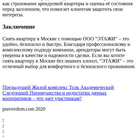
как страхование арендуемой квартиры и оценка её состояния
перед заселением, что помогает клиентам защитить свои
интересы.
Заключение
Снять квартиру в Москве с помощью ООО “ЭТАЖИ” – это
удобно, безопасно и быстро. Благодаря профессионализму и
комплексному подходу компании, арендаторы могут быть
уверены в качестве и надежности сделки. Если вы хотите
снять квартиру в Москве без лишних хлопот, “ЭТАЖИ” – это
отличный выбор для комфортного и безопасного проживания.
Навигация
Предыдущий
Предыдущий
Жилой комплекс Толк Академический
Следующий
Следующий
Преимущества и недостатки дачных
по
кооперативов – что дает участникам?
записям
pravovdom.com 2020
Scroll
Навигация
‹
Up
›
по
Навигация
‹
записям
›