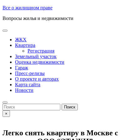
Skip
Все о жилищном праве
to
Вопросы жилья и недвижимости
content
Open
Button
ЖКХ
Квартира
Регистрация
Земельный участок
Оценка недвижимости
Гараж
Пресс-релизы
О проекте и авторах
Карта сайта
Новости
Close
Button
Search
for:
×
Легко снять квартиру в Москве с