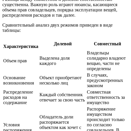
существенна. Важную роль играют нюансы, касающиеся
объема прав совладельцев, порядка эксплуатации вещей,
распределения расходов и так далее.
Сравнительный анализ двух режимов приведен в виде
таблицы:
Долевой
Совместный
Характеристика
Владельцы
Выделена доля
солидарно владеют
Объем прав
каждого
вещью, части не
определены
В случаях,
Основание
Объект приобретают
предусмотренных
возникновения
несколько лиц
законом
Распределение
Совместная
Каждый собственник
расходов на
ответственность за
отвечает за свою часть
содержание
имущество
Распоряжение
имуществом
Обладатель доли
происходит только
распоряжается
Условия
по согласию
объектом как хочет с
распоряжения
совладельцев. В