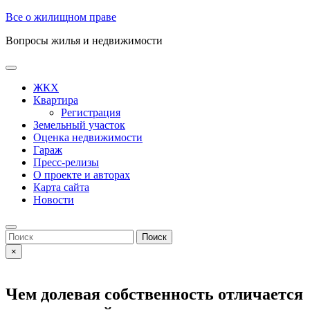
Skip
Все о жилищном праве
to
Вопросы жилья и недвижимости
content
Open
Button
ЖКХ
Квартира
Регистрация
Земельный участок
Оценка недвижимости
Гараж
Пресс-релизы
О проекте и авторах
Карта сайта
Новости
Close
Button
Search
for:
×
Чем долевая собственность отличается