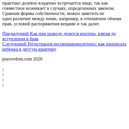
практике долевое владение встречается чаще, так как
совместное возникает в случаях, определенных законом.
Сравнив формы собственности, можно заметить не
одно различие между ними, например, в отношении объема
прав, условий распоряжения вещами и так далее.
Навигация
Предыдущий
Предыдущий
Как при разводе делится ипотека, взятая до
вступления в брак
по
Следующий
Следующий
Регистрация несовершеннолетних: как прописать
записям
ребенка в другую квартиру
pravovdom.com 2020
Scroll
Навигация
‹
Up
›
по
Навигация
‹
записям
›
по
записям