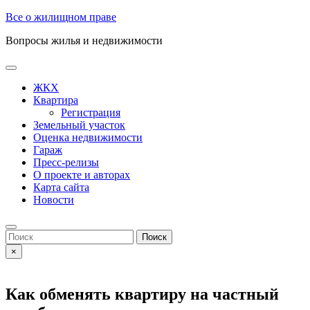
Skip
Все о жилищном праве
to
Вопросы жилья и недвижимости
content
Open
Button
ЖКХ
Квартира
Регистрация
Земельный участок
Оценка недвижимости
Гараж
Пресс-релизы
О проекте и авторах
Карта сайта
Новости
Close
Button
Search
for:
×
Как обменять квартиру на частный