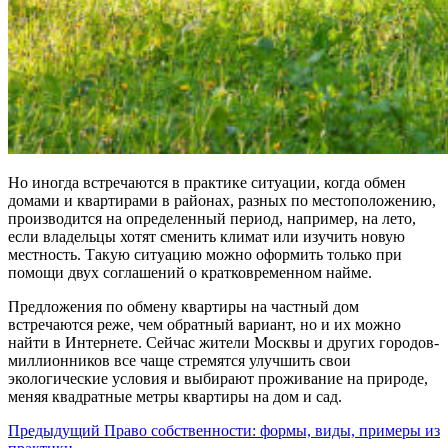
Но иногда встречаются в практике ситуации, когда
обмен
домами и квартирами в районах
, разных по местоположению,
производится на определенный период, например, на лето,
если владельцы хотят сменить климат или изучить новую
местность. Такую ситуацию можно оформить только при
помощи двух соглашений о кратковременном найме.
Предложения по
обмену квартиры на частный дом
встречаются реже, чем обратный вариант, но и их можно
найти в Интернете. Сейчас жители
Москвы
и других
городо
в-
миллионников все чаще стремятся улучшить свои
экологические условия и выбирают проживание на природе,
меняя
квадратные метры квартиры
на дом и сад.
Навигация
Предыдущий
Предыдущий
Право собственности: формы, виды, примеры из