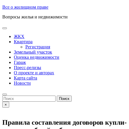
Skip
Все о жилищном праве
to
Вопросы жилья и недвижимости
content
Open
Button
ЖКХ
Квартира
Регистрация
Земельный участок
Оценка недвижимости
Гараж
Пресс-релизы
О проекте и авторах
Карта сайта
Новости
Close
Button
Search
for:
×
Правила составления договоров купли-