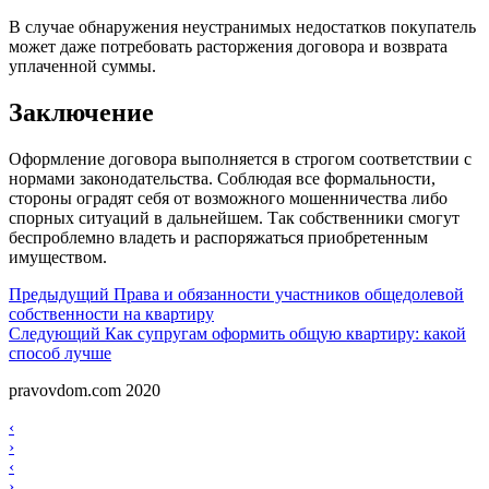
В случае обнаружения неустранимых недостатков покупатель
может даже потребовать расторжения договора и возврата
уплаченной суммы.
Заключение
Оформление договора выполняется в строгом соответствии с
нормами законодательства. Соблюдая все формальности,
стороны оградят себя от возможного мошенничества либо
спорных ситуаций в дальнейшем. Так собственники смогут
беспроблемно владеть и распоряжаться приобретенным
имуществом.
Навигация
Предыдущий
Предыдущий
Права и обязанности участников общедолевой
собственности на квартиру
по
Следующий
Следующий
Как супругам оформить общую квартиру: какой
записям
способ лучше
pravovdom.com 2020
Scroll
Навигация
‹
Up
›
по
Навигация
‹
›