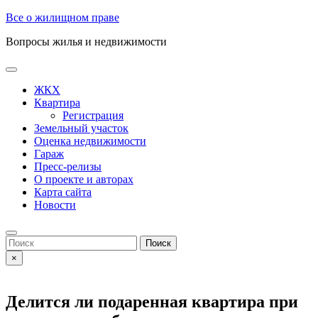
Skip
Все о жилищном праве
to
Вопросы жилья и недвижимости
content
Open
Button
ЖКХ
Квартира
Регистрация
Земельный участок
Оценка недвижимости
Гараж
Пресс-релизы
О проекте и авторах
Карта сайта
Новости
Close
Button
Search
for:
×
Делится ли подаренная квартира при