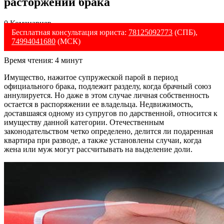
расторжении брака
0 Коменариев
Бесплатная консультация юриста:
78125092773
(СПБ),
74994041680
(МСК)
Время чтения:
4
минут
Имущество, нажитое супружеской парой в период
официального брака, подлежит разделу, когда брачный союз
аннулируется. Но даже в этом случае личная собственность
остается в распоряжении ее владельца. Недвижимость,
доставшаяся одному из супругов по дарственной, относится к
имуществу данной категории. Отечественным
законодательством четко определено, делится ли подаренная
квартира при разводе, а также установлены случаи, когда
жена или муж могут рассчитывать на выделение доли.