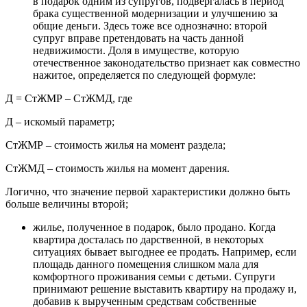
в подарок одним из супругов, подвергалась в период
брака существенной модернизации и улучшению за
общие деньги. Здесь тоже все однозначно: второй
супруг вправе претендовать на часть данной
недвижимости. Доля в имуществе, которую
отечественное законодательство признает как совместно
нажитое, определяется по следующей формуле:
Д = СтЖМР – СтЖМД, где
Д – искомый параметр;
СтЖМР – стоимость жилья на момент раздела;
СтЖМД – стоимость жилья на момент дарения.
Логично, что значение первой характеристики должно быть
больше величины второй;
жилье, полученное в подарок, было продано. Когда
квартира досталась по дарственной, в некоторых
ситуациях бывает выгоднее ее продать. Например, если
площадь данного помещения слишком мала для
комфортного проживания семьи с детьми. Супруги
принимают решение выставить квартиру на продажу и,
добавив к вырученным средствам собственные