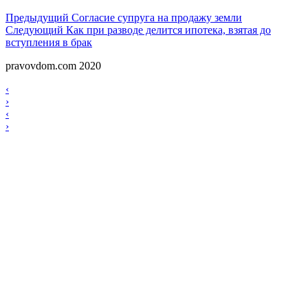
Навигация
Предыдущий
Предыдущий
Согласие супруга на продажу земли
Следующий
Следующий
Как при разводе делится ипотека, взятая до
по
вступления в брак
записям
pravovdom.com 2020
Scroll
Навигация
‹
Up
›
по
Навигация
‹
записям
›
по
записям